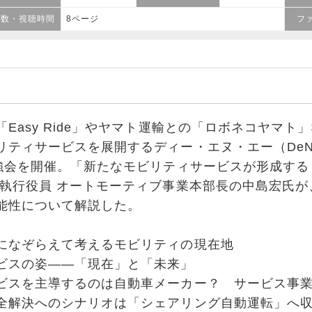
ジ数・視聴時間
8ページ
フ
asy Ride」やヤマト運輸との「ロボネコヤマト
リティサービスを展開するディー・エヌ・エー（De
勉強会を開催。「新たなモビリティサービスが形成する『
 執行役員 オートモーティブ事業本部長の中島宏氏が、
能性について解説した。
になぞらえて考えるモビリティの現在地
ビスの姿――「現在」と「未来」
ビスを主導するのは自動車メーカー？ サービス事
全解決へのシナリオは「シェアリング自動運転」へ