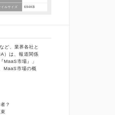
ァイルサイズ
694KB
」など、業界各社と
NA）は、報道関係
MaaS市場』」
MaaS市場の概
業者？
収束