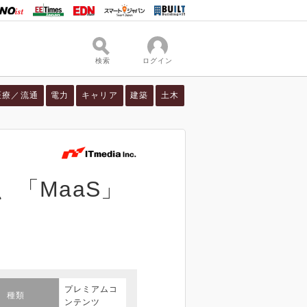
検索
ログイン
医療／流通
電力
キャリア
建築
土木
「MaaS」
プレミアムコ
種類
ンテンツ