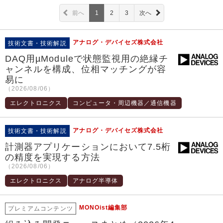
前へ
1
2
3
次へ
アナログ・デバイセズ株式会社
技術文書・技術解説
DAQ用µModuleで状態監視用の絶縁チ
ャンネルを構成、位相マッチングが容
易に
（2026/08/06）
エレクトロニクス
コンピュータ・周辺機器／通信機器
アナログ・デバイセズ株式会社
技術文書・技術解説
計測器アプリケーションにおいて7.5桁
の精度を実現する方法
（2026/08/06）
エレクトロニクス
アナログ半導体
MONOist編集部
プレミアムコンテンツ