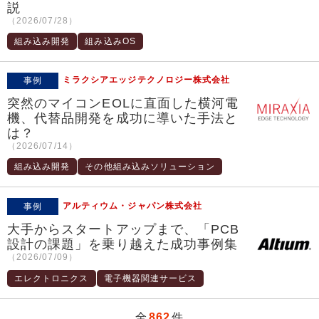
説
（2026/07/28）
組み込み開発
組み込みOS
ミラクシアエッジテクノロジー株式会社
事例
突然のマイコンEOLに直面した横河電
機、代替品開発を成功に導いた手法と
は？
（2026/07/14）
組み込み開発
その他組み込みソリューション
アルティウム・ジャパン株式会社
事例
大手からスタートアップまで、「PCB
設計の課題」を乗り越えた成功事例集
（2026/07/09）
エレクトロニクス
電子機器関連サービス
全
862
件