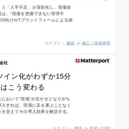
」と「人手不足」が深刻化し、現場改
質は、“現場を把握できない管理不
DX向けIoTプラットフォームによる抜
カテゴリ：
建築
施工／現場管理
会社
ツイン化がわずか15分
場はこう変わる
において“現場”が足かせとなりがち
導入すれば、現場に足を運ぶことなく
モを交えてその導入効果を解説する。
カテゴリ：
建築
BIM／CAD