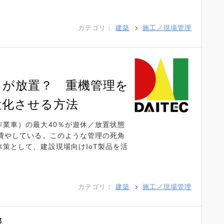
カテゴリ：
建築
施工／現場管理
％が放置？ 重機管理を
大化させる方法
作業車）の最大40％が遊休／放置状態
を費やしている。このような管理の死角
策として、建設現場向けIoT製品を活
カテゴリ：
建築
施工／現場管理
部