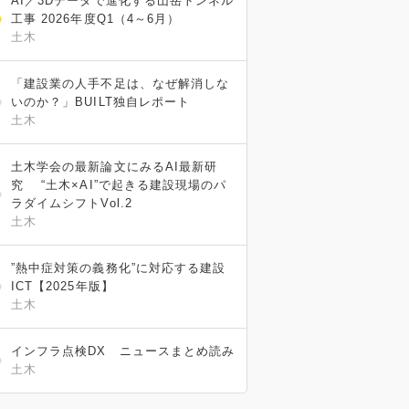
AI／3Dデータで進化する山岳トンネル
工事 2026年度Q1（4～6月）
土木
「建設業の人手不足は、なぜ解消しな
いのか？」BUILT独自レポート
土木
土木学会の最新論文にみるAI最新研
究 “土木×AI”で起きる建設現場のパ
ラダイムシフトVol.2
土木
”熱中症対策の義務化”に対応する建設
ICT【2025年版】
土木
インフラ点検DX ニュースまとめ読み
土木