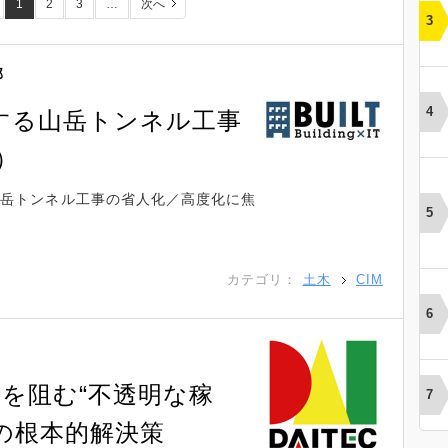
1
2
3
…
次へ
部
化する山岳トンネル工事
）
た山岳トンネル工事の省人化／高度化に焦
カテゴリ：
土木
CIM
を阻む“不透明な稼
の根本的解決策