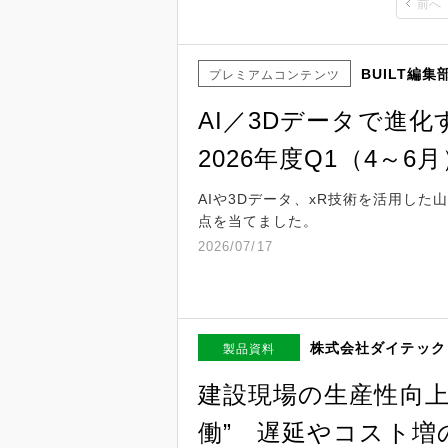
前へ
BUILT編集
プレミアムコンテンツ
AI／3Dデータで進
2026年度Q1（4～6月
AIや3Dデータ、xR技術を活用し
点を当てました。
2026/07/17
株式会社ダイテック
製品資料
建設現場の生産性向上
働” 遅延やコスト増