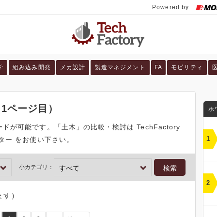
学
組み込み開発
メカ設計
製造マネジメント
FA
モビリティ
1ページ目）
ホ
が可能です。「土木」の比較・検討は TechFactory
ター をお使い下さい。
小カテゴリ：
ます）