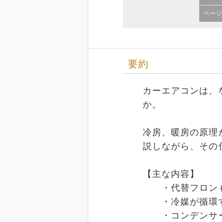
ペー
要約
カーエアコンは、
か。
冷房、暖房の原理
説しながら、その
【主な内容】
・代替フロンも
・冷媒が循環す
・コンデンサー