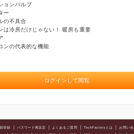
ョンバルブ
ター
の不具合
は冷房だけじゃない！ 暖房も重要
ア
ンの代表的な機能
ログインして閲覧
員登録
パスワード再設定
よくあるご質問
TechFactoryとは
お問い合