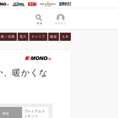
検索
ログイン
医療／流通
電力
キャリア
建築
土木
か、暖かくな
プレミアムコ
種類
ンテンツ