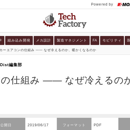
学
組み込み開発
メカ設計
製造マネジメント
FA
モビリティ
カーエアコンの仕組み ―― なぜ冷えるのか、暖かくなるのか
Oist編集部
の仕組み ―― なぜ冷えるの
公開日
2019/06/17
フォーマット
PDF