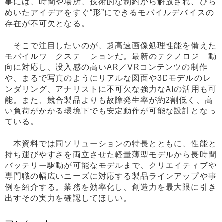
事には、時間や場所、技術的な制約から解放され、ひら
めいたアイデアをすぐ“形”にできるモバイルデバイスの
存在が不可欠となる。
そこで注目したいのが、超高速画像処理性能を備えた
モバイルワークステーションだ。最新のテクノロジー動
向に対応し、没入感の高いAR／VRコンテンツの制作
や、まるで写真のようにリアルな図面や3Dモデルのレ
ンダリング、アナリストに不可欠な強力なAIの活用も可
能。また、競合製品よりも故障発生率が約2割低く、高
い負荷がかかる環境下でも安定動作が可能な設計となっ
ている。
本資料では同ソリューションの特長とともに、性能と
持ち運びやすさを両立させた軽量薄型モデルから長時間
バッテリー駆動が可能なモデルまで、クリエイティブや
専門職の幅広いニーズに対応する製品ラインアップや事
例を紹介する。業務を効率化し、創造力を最大限に引き
出すその実力を確認してほしい。