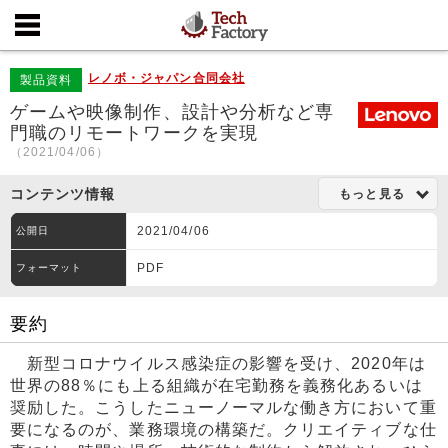
レノボ・ジャパン合同会社
製品資料
ゲームや映像制作、設計や分析など専
門職のリモートワークを実現
（2021/04/06）
コンテンツ情報
もっと見る
2021/04/06
公開日
PDF
フォーマット
要約
新型コロナウイルス感染症の影響を受け、2020年は
世界の88％にも上る組織が在宅勤務を義務化あるいは
奨励した。こうしたニューノーマルな働き方において重
要になるのが、業務環境の構築だ。クリエイティブな仕