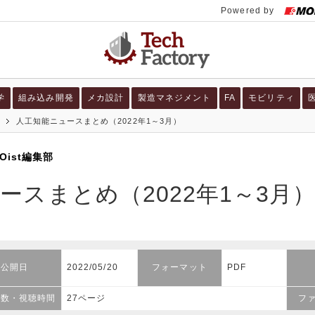
学
組み込み開発
メカ設計
製造マネジメント
FA
モビリティ
人工知能ニュースまとめ（2022年1～3月）
Oist編集部
ースまとめ（2022年1～3月
公開日
2022/05/20
フォーマット
PDF
ジ数・視聴時間
27ページ
フ