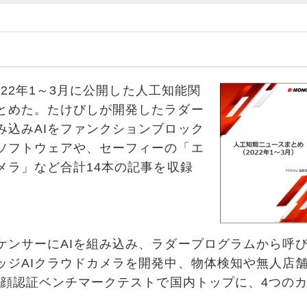
2022年1～3月に公開した人工知能関
とめた。たけびしが開発したラダー
み込みAIをファンクションブロック
ソフトウェアや、セーフィーの「エ
メラ」など合計14本の記事を収録
ケンサーにAIを組み込み、ラダープログラムから呼
ッジAIクラウドカメラを開発中、物体検知や無人店
ST顔認証ベンチマークテストで国内トップに、4つの