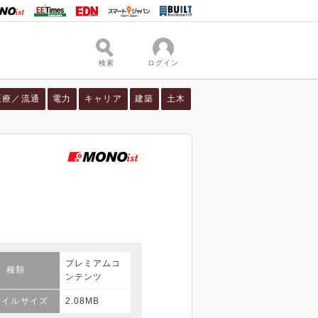
検索
ログイン
医療／流通
電力
キャリア
建築
土木
）
プレミアムコ
種類
ンテンツ
ァイルサイズ
2.08MB