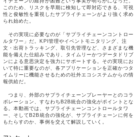
イチェーンの維持が困難という事実が明らかになった。
このため、リスクを早期に検知して即対応できる、可視
性と俊敏性を重視したサプライチェーンがより強く求め
られ始めた。
その実現に必要なのが「サプライチェーンコントロー
ルタワー」だ。KPI管理やイベントモニタリング、注
文・出荷トラッキング、取引先管理など、さまざまな機
能を備えた仕組みであり、タイムリーかつデータドリブ
ンによる意思決定を強力にサポートする。その実現にお
いて特に重要なのが、各アプリケーションを正確かつタ
イムリーに機能させるための社外エコシステムからの情
報供給だ。
つまり、外部のサプライチェーンプレーヤーとのコラ
ボレーション、すなわちB2B統合の強化がポイントとな
る。本動画では、サプライチェーンコントロールタワ
ー、そしてB2B統合の強化が、サプライチェーンに何を
もたらすのか、事例を交えて解説していく。