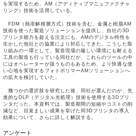
を実現するため、AM（アディティブマニュファクチャ
リング）技術を活用している。
FDM（熱溶解積層方式）技術を含む、金属と樹脂AM
技術を使った製造ソリューションを提供し、自社の3D
プリンタ能力を超える注文にも、AMのデジタル特性を
生かした他社との協業により対応してきた。こうした取
り組みの一環として、製造現場の厳しい環境にも耐える
工具の製造も行っている同社だが、これらのツールの中
にはオペレーターが扱うものもあるため、より快適な使
い心地を実現するフォトポリマーAMソリューションへ
の拡大を検討していた。
幾つかの選択肢を研究した後、同社が選んだのが、先
進的なDLP（デジタル光処理）技術を使用する3Dプリ
ンタだった。本資料では、製造期間の短縮やコストの削
減など、目覚ましい成果を挙げた同3Dプリンタの導入
効果について、さらに詳しく解説する。
アンケート