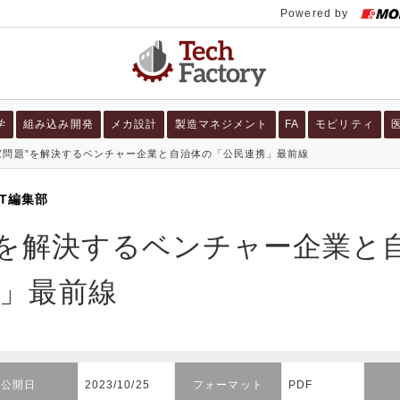
学
組み込み開発
メカ設計
製造マネジメント
FA
モビリティ
家問題”を解決するベンチャー企業と自治体の「公民連携」最前線
LT編集部
”を解決するベンチャー企業と
」最前線
公開日
2023/10/25
フォーマット
PDF