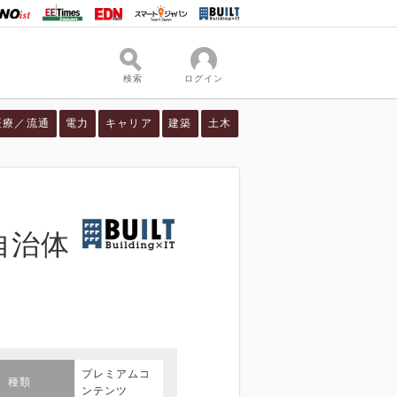
検索
ログイン
医療／流通
電力
キャリア
建築
土木
自治体
プレミアムコ
種類
ンテンツ