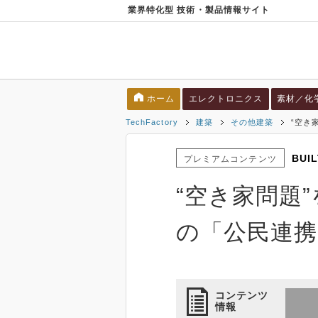
業界特化型 技術・製品情報サイト
ホーム
エレクトロニクス
素材／化
TechFactory
建築
その他建築
“空き
BUI
プレミアムコンテンツ
“空き家問題
の「公民連携
コンテンツ
情報