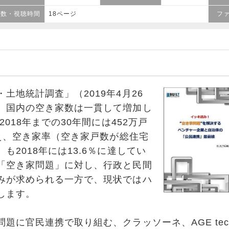
ジ数・視聴時間
18ページ
フ
地統計調査」（2019年4月26
、国内の空き家数は一貫して増加し
2018年までの30年間には452万戸
増え、空き家率（空き家戸数が総住宅
も2018年には13.6％に達してい
「空き家問題」に対し、行政と民間
みが求められる一方で、現状ではハ
します。
に官民連携で取り組む、クラッソーネ、AGE techno