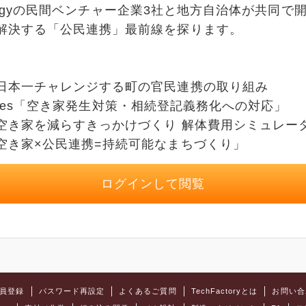
hnologyの民間ベンチャー企業3社と地方自治体が共同
解決する「公民連携」最前線を探ります。
日本一チャレンジする町の官民連携の取り組み
ologies「空き家発生対策・相続登記義務化への対応」
空き家を減らすきっかけづくり 解体費用シミュレー
空き家×公民連携=持続可能なまちづくり」
ログインして閲覧
員登録
パスワード再設定
よくあるご質問
TechFactoryとは
お問い合