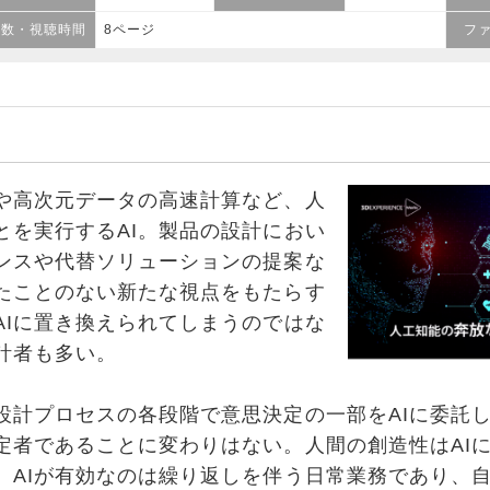
ジ数・視聴時間
8ページ
フ
高次元データの高速計算など、人
とを実行するAI。製品の設計におい
ンスや代替ソリューションの提案な
たことのない新たな視点をもたらす
AIに置き換えられてしまうのではな
計者も多い。
計プロセスの各段階で意思決定の一部をAIに委託
定者であることに変わりはない。人間の創造性はAI
。AIが有効なのは繰り返しを伴う日常業務であり、