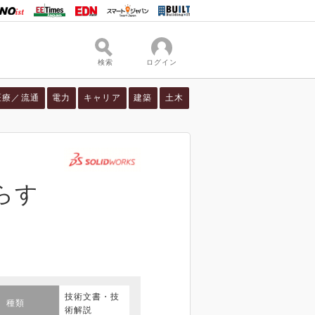
検索
ログイン
医療／流通
電力
キャリア
建築
土木
らす
技術文書・技
種類
術解説