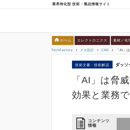
業界特化型 技術・製品情報サイト
ホーム
エレクトロニクス
素材／化
TechFactory
メカ設計
CAD
「AI」
ダッソ
技術文書・技術解説
「AI」は脅
効果と業務
コンテンツ
情報