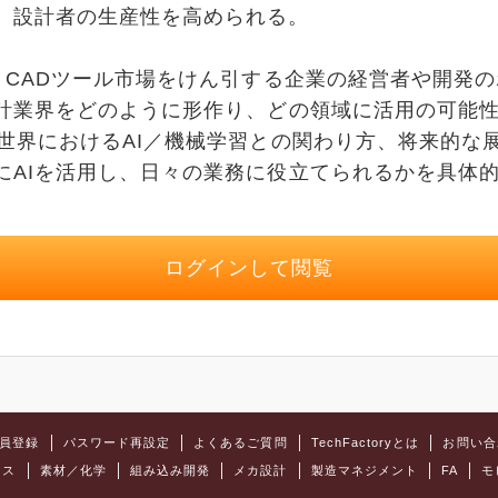
、設計者の生産性を高められる。
 CADツール市場をけん引する企業の経営者や開発
設計業界をどのように形作り、どの領域に活用の可能
の世界におけるAI／機械学習との関わり方、将来的な
にAIを活用し、日々の業務に役立てられるかを具体
。
ログインして閲覧
員登録
パスワード再設定
よくあるご質問
TechFactoryとは
お問い合
クス
素材／化学
組み込み開発
メカ設計
製造マネジメント
FA
モ