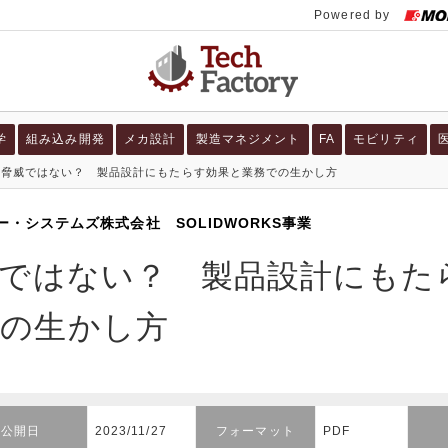
学
組み込み開発
メカ設計
製造マネジメント
FA
モビリティ
は脅威ではない？ 製品設計にもたらす効果と業務での生かし方
ー・システムズ株式会社 SOLIDWORKS事業
威ではない？ 製品設計にもた
での生かし方
公開日
2023/11/27
フォーマット
PDF