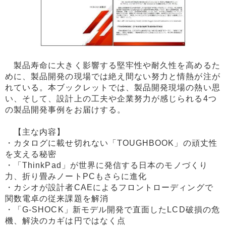
製品寿命に大きく影響する堅牢性や耐久性を高めるた
めに、製品開発の現場では絶え間ない努力と情熱が注が
れている。本ブックレットでは、製品開発現場の熱い思
い、そして、設計上の工夫や企業努力が感じられる4つ
の製品開発事例をお届けする。
【主な内容】
・カタログに載せ切れない「TOUGHBOOK」の頑丈性
を支える秘密
・「ThinkPad」が世界に発信する日本のモノづくり
力、折り畳みノートPCもさらに進化
・カシオが設計者CAEによるフロントローディングで
関数電卓の従来課題を解消
・「G-SHOCK」新モデル開発で直面したLCD破損の危
機、解決のカギは円ではなく点