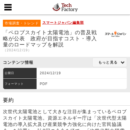
スマートジャパン編集部
市場調査・トレンド
「ペロブスカイト太陽電池」の普及戦
略が公表 政府が目指すコスト・導入
量のロードマップを解説
（2024/12/19）
コンテンツ情報
もっと見る
2024/12/19
公開日
PDF
フォーマット
要約
次世代太陽電池として大きな注目が集まっているペロブ
スカイト太陽電池。資源エネルギー庁は「次世代型太陽
電池の導入拡大及び産業競争力強化に向けた官民協議