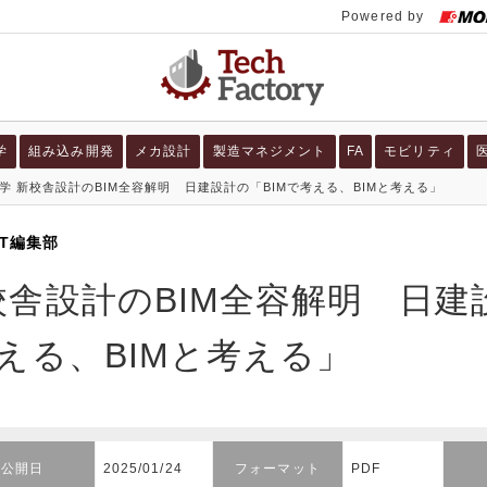
学
組み込み開発
メカ設計
製造マネジメント
FA
モビリティ
学 新校舎設計のBIM全容解明 日建設計の「BIMで考える、BIMと考える」
LT編集部
校舎設計のBIM全容解明 日建
考える、BIMと考える」
公開日
2025/01/24
フォーマット
PDF