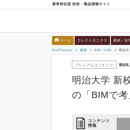
業界特化型 技術・製品情報サイト
ホーム
エレクトロニクス
素材／化
TechFactory
建築
BIM／CAD
明治大
BUI
プレミアムコンテンツ
明治大学 新
の「BIMで
コンテンツ
情報