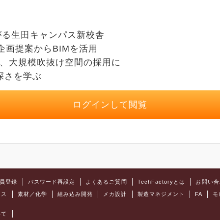
がる生田キャンパス新校舎
企画提案からBIMを活用
で、大規模吹抜け空間の採用に
深さを学ぶ
ログインして閲覧
員登録
パスワード再設定
よくあるご質問
TechFactoryとは
お問い合
クス
素材／化学
組み込み開発
メカ設計
製造マネジメント
FA
モ
いて