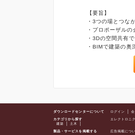
【要旨】
・3つの場とつな
・プロポーザルの
・3Dの空間共有
・BIMで建築の奥
ダウンロードセンターについて
ログイン
会
カテゴリから探す
エレクトロニ
建築
土木
製品・サービスを掲載する
広告掲載につ