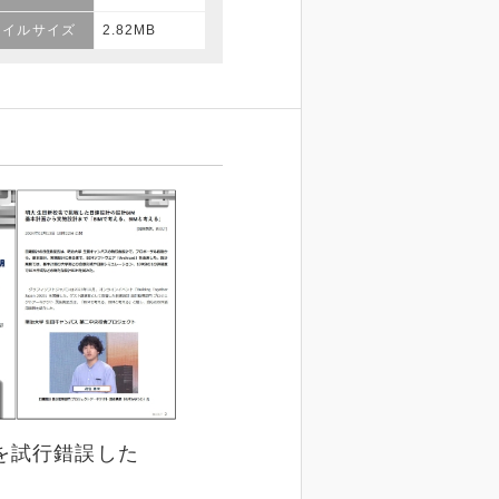
ァイルサイズ
2.82MB
を試行錯誤した