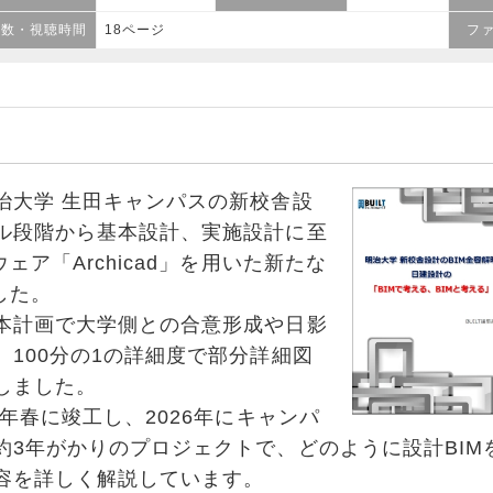
ジ数・視聴時間
18ページ
フ
大学 生田キャンパスの新校舎設
ル段階から基本設計、実施設計に至
ェア「Archicad」を用いた新たな
した。
計画で大学側との合意形成や日影
、100分の1の詳細度で部分詳細図
しました。
年春に竣工し、2026年にキャンパ
約3年がかりのプロジェクトで、どのように設計BIM
容を詳しく解説しています。