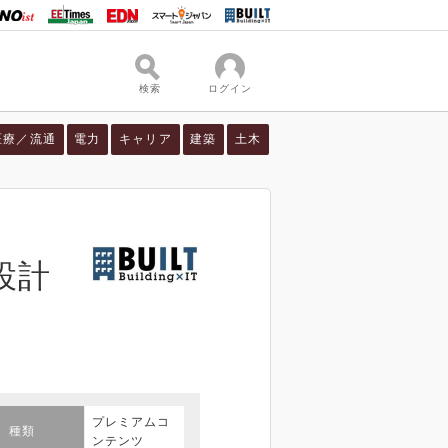
検索
ログイン
医療／流通
電力
キャリア
建築
土木
設計
プレミアムコ
種類
ンテンツ