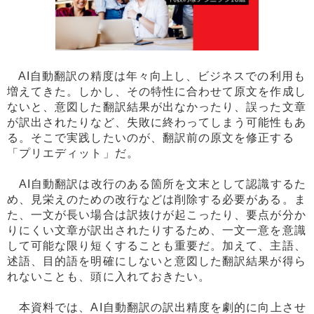
AI自動翻訳の精度は年々向上し、ビジネスでの利用も
増えてきた。しかし、その特性に合わせて原文を作成し
ないと、意図した翻訳結果が出なかったり、誤った文章
が訳出されたりなど、失敗に終わってしまう可能性もあ
る。そこで実践したいのが、翻訳前の原文を修正する
「プリエディット」だ。
AI自動翻訳は改行のある箇所を文末として認識するた
め、見栄えのための改行などは削除する必要がある。ま
た、一文が長い場合は訳抜けが起こったり、要点が分か
りにくい文章が訳出されたりするため、一文一意を意識
して可能な限り短くすることも重要だ。加えて、主語、
述語、目的語を明確にしないと意図した翻訳結果が得ら
れないことも、頭に入れておきたい。
本資料では、AI自動翻訳の訳出精度を劇的に向上させ