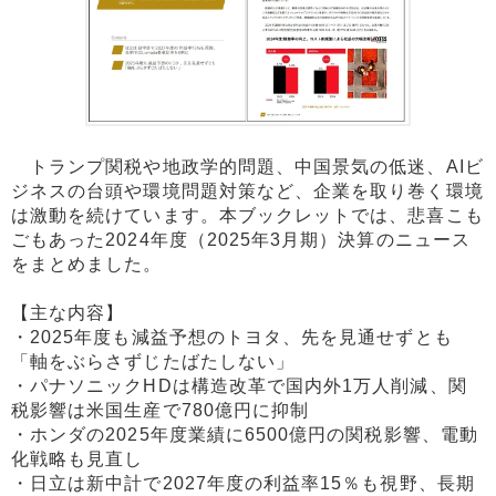
トランプ関税や地政学的問題、中国景気の低迷、AIビ
ジネスの台頭や環境問題対策など、企業を取り巻く環境
は激動を続けています。本ブックレットでは、悲喜こも
ごもあった2024年度（2025年3月期）決算のニュース
をまとめました。
【主な内容】
・2025年度も減益予想のトヨタ、先を見通せずとも
「軸をぶらさずじたばたしない」
・パナソニックHDは構造改革で国内外1万人削減、関
税影響は米国生産で780億円に抑制
・ホンダの2025年度業績に6500億円の関税影響、電動
化戦略も見直し
・日立は新中計で2027年度の利益率15％も視野、長期