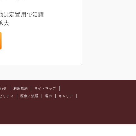
電池は定置用で活躍
拡大
わせ
利用規約
サイトマップ
ビリティ
医療／流通
電力
キャリア