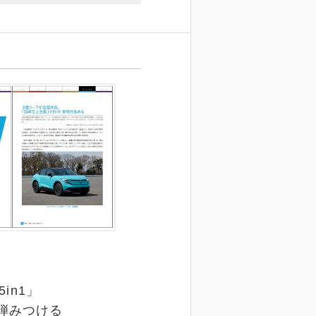
in1」
弾みつける