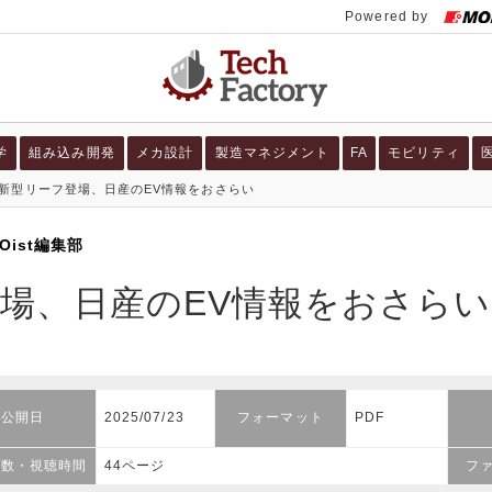
学
組み込み開発
メカ設計
製造マネジメント
FA
モビリティ
新型リーフ登場、日産のEV情報をおさらい
Oist編集部
場、日産のEV情報をおさらい
公開日
2025/07/23
フォーマット
PDF
ジ数・視聴時間
44ページ
フ