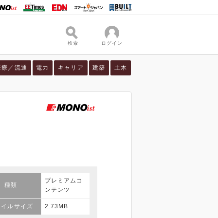
検索
ログイン
医療／流通
電力
キャリア
建築
土木
プレミアムコ
種類
ンテンツ
ァイルサイズ
2.73MB