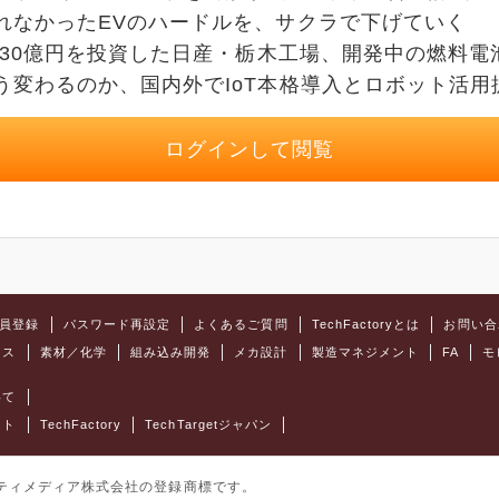
れなかったEVのハードルを、サクラで下げていく
へ330億円を投資した日産・栃木工場、開発中の燃料
う変わるのか、国内外でIoT本格導入とロボット活用
ログインして閲覧
員登録
パスワード再設定
よくあるご質問
TechFactoryとは
お問い合
クス
素材／化学
組み込み開発
メカ設計
製造マネジメント
FA
モ
いて
ット
TechFactory
TechTargetジャパン
はアイティメディア株式会社の登録商標です。