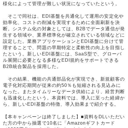
様化によって管理が難しい状況になっていたという。
そこで同社は、EDI基盤を共通化して運用の安定化や
効率化、コストの削減を実現するために全面刷新を決
断。システム化の対象としては、B2Bでデータ通信が発
生する領域や、業界標準化が確立されている領域などに
設定した。業務アプリケーションとEDI基盤に分けて管
理することで、問題の早期特定と柔軟性の向上を目指し
たという。新しいEDI基盤には、SaaS型で、グローバ
ル展開に必要となる多様なEDI規約をサポートできる
B2B統合製品を採用した。
その結果、機能の共通部品化が実現でき、新規顧客の
電子化対応期間が従来の約50％も短縮される見込みに
なった。またタイムリーなデータ供給により、経営判断
も迅速化したという。本資料では、導入に至った経緯か
ら、新しいEDI基盤の特徴、導入効果まで紹介する。
【本キャンペーンは終了しました】■資料をDLいただい
た方の中から抽選で10名に「Amazonギフトカード