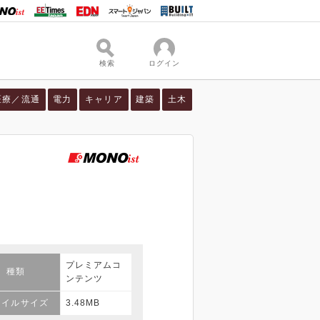
検索
ログイン
医療／流通
電力
キャリア
建築
土木
プレミアムコ
種類
ンテンツ
ァイルサイズ
3.48MB