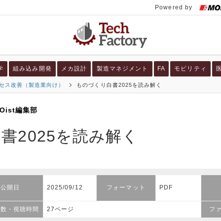
学
組み込み開発
メカ設計
製造マネジメント
FA
モビリティ
セス改善（製造業向け）
ものづくり白書2025を読み解く
Oist編集部
書2025を読み解く
公開日
2025/09/12
フォーマット
PDF
ジ数・視聴時間
27ページ
フ