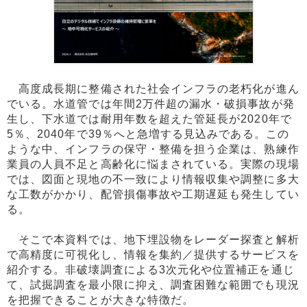
高度成長期に整備された社会インフラの老朽化が進ん
でいる。水道管では年間2万件超の漏水・破損事故が発
生し、下水道では耐用年数を超えた管延長が2020年で
5％、2040年で39％へと急増する見込みである。この
ような中、インフラの保守・整備を担う企業は、熟練作
業員の人員不足と高齢化に悩まされている。実際の現場
では、図面と現地の不一致により情報収集や調整に多大
な工数がかかり、配管損傷事故や工期遅延も発生してい
る。
そこで本資料では、地下埋設物をレーダー探査と解析
で高精度に可視化し、情報を集約／提供するサービスを
紹介する。非破壊調査による3次元化や位置補正を通じ
て、試掘調査を最小限に抑え、調査困難な範囲でも現況
を把握できることが大きな特徴だ。