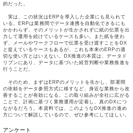
的だった。
実は、この状況はERPを導入した企業にも見られて
いる。ERPは業務間でデータ連携を自動化できるにも
かかわらず、そのメリットが生かされずに紙の伝票を出
力して運用を続けているケースも多い。また紙を使わ
ず、メールやワークフローで伝票を受け渡すことをDX
と捉えているケースもあるが、これも本来のERPの適
切な使い方とはいえない。DX推進の本質は、データド
リブンにあり、データに基づいた経営判断や業務推進を
行うことだ。
そのため、まずはERPのメリットを生かし、部署間
の依頼をデータ参照方式に移すなど、身近な業務から改
善することが有効になる。この取り組みが全社に広がる
ことで、計画に基づく業務運用が定着し、真のDXにつ
ながるだろう。本資料では、このようなDX推進の進め
方について解説しているので、ぜひ参考にしてほしい。
アンケート