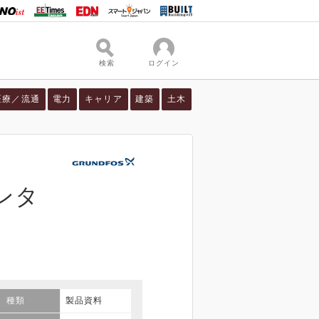
検索
ログイン
医療／流通
電力
キャリア
建築
土木
ンタ
種類
製品資料