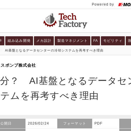
学
組み込み開発
メカ設計
製造マネジメント
FA
モビリティ
？ AI基盤となるデータセンターの冷却システムを再考すべき理由
ォスポンプ株式会社
分？ AI基盤となるデータセ
ステムを再考すべき理由
公開日
2026/02/24
フォーマット
PDF