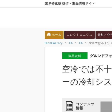
業界特化型 技術・製品情報サイト
ホーム
エレクトロニクス
素材／化
TechFactory
FA
FA
空冷では不十分
グルンドフ
製品資料
空冷では不十
ーの冷却シ
コンテンツ
情報