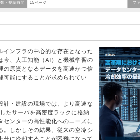
ジ数・視聴時間
15ページ
フ
インフラの中心的な存在となった
は今、人工知能（AI）と機械学習の
処理の原資となるデータを高速かつ信
理可能にすることが求められてい
計・建設の現場では、より高速な
搭載したサーバを高密度ラックに格納
タセンターの高性能化へのニーズに
る。しかしその結果、従来の空冷シ
十分に冷却することが困難になって