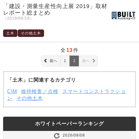
「建設・測量生産性向上展 2019」取材
レポート総まとめ
（2019/08/19）
土木
その他土木
全
13
件
前へ
1
2
次へ
「土木」に関連するカテゴリ
CIM
維持検査／点検
スマートコンストラクショ
ン
その他土木
ホワイトペーパーランキング
2026/08/08