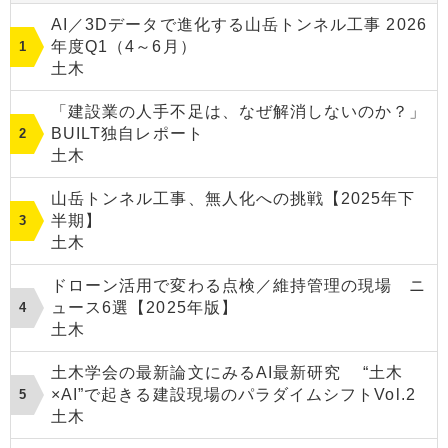
AI／3Dデータで進化する山岳トンネル工事 2026
年度Q1（4～6月）
土木
「建設業の人手不足は、なぜ解消しないのか？」
BUILT独自レポート
土木
山岳トンネル工事、無人化への挑戦【2025年下
半期】
土木
ドローン活用で変わる点検／維持管理の現場 ニ
ュース6選【2025年版】
土木
土木学会の最新論文にみるAI最新研究 “土木
×AI”で起きる建設現場のパラダイムシフトVol.2
土木