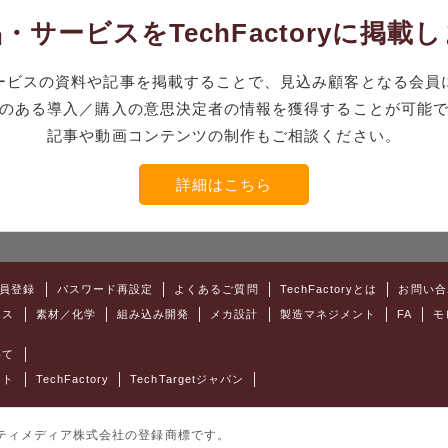
・サービスをTechFactoryに掲載
ービスの資料や記事を掲載することで、見込み顧客となる会員
のある導入／購入の意思決定者の情報を獲得することが可能
記事や動画コンテンツの制作もご相談ください。
詳細はこちら
員登録
パスワード再設定
よくあるご質問
TechFactoryとは
お問い合
クス
素材／化学
組み込み開発
メカ設計
製造マネジメント
FA
モ
いて
ット
TechFactory
TechTargetジャパン
はアイティメディア株式会社の登録商標です。