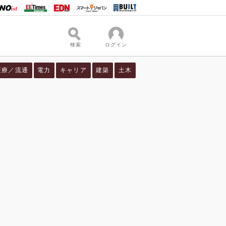
検索
ログイン
医療／流通
電力
キャリア
建築
土木