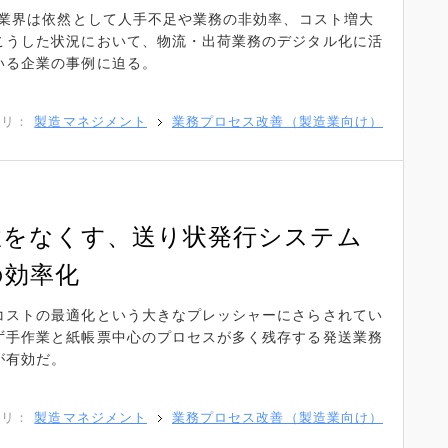
、業界は依然として人手不足や業務の非効率、コスト増大
こうした状況において、物流・出荷業務のデジタル化に活
いる企業の事例に迫る。
ゴリ：
製造マネジメント
業務プロセス改善（製造業向け）
駄をなくす、送り状発行システム
の効率化
コストの最適化という大きなプレッシャーにさらされてい
ず手作業と紙帳票中心のプロセスが多く残存する発送業務
が有効だ。
ゴリ：
製造マネジメント
業務プロセス改善（製造業向け）