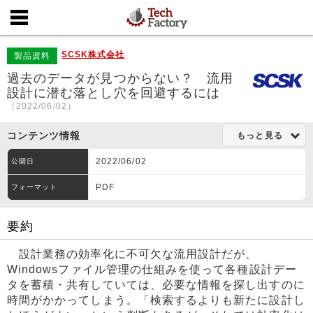
SCSK株式会社
製品資料
過去のデータが見つからない？ 流用
設計に潜む落とし穴を回避するには
（2022/06/02）
コンテンツ情報
もっと見る
2022/06/02
公開日
PDF
フォーマット
要約
設計業務の効率化に不可欠な流用設計だが、
Windowsファイル管理の仕組みを使って各種設計デー
タを蓄積・共有していては、必要な情報を探し出すのに
時間がかかってしまう。「検索するよりも新たに設計し