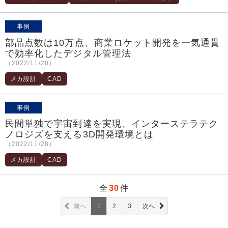
事例
部品点数は10万点、商業ロケット開発を一気通貫
で効率化したデジタル管理法
（2022/11/28）
メカ設計
CAD
事例
民間単独で宇宙到達を実現、インターステラテク
ノロジズを支える3D開発環境とは
（2022/11/28）
メカ設計
CAD
全
30
件
前へ
1
2
3
次へ