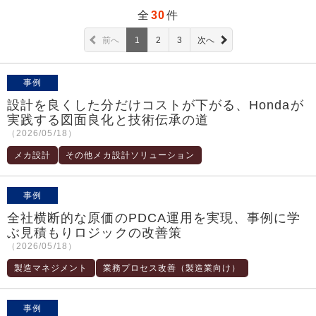
全
30
件
前へ
1
2
3
次へ
事例
設計を良くした分だけコストが下がる、Hondaが
実践する図面良化と技術伝承の道
（2026/05/18）
メカ設計
その他メカ設計ソリューション
事例
全社横断的な原価のPDCA運用を実現、事例に学
ぶ見積もりロジックの改善策
（2026/05/18）
製造マネジメント
業務プロセス改善（製造業向け）
事例