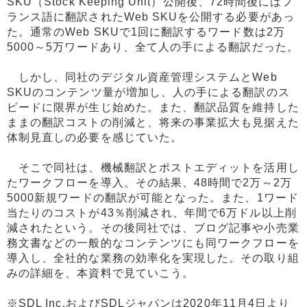
SKU（Stock Keeping Unit）公開後、72時間後にはフ
ランス語に翻訳されたWeb SKUを公開する必要があっ
た。通常のWeb SKUで1回に翻訳するワード数は2万
5000～5万ワードあり、全て人の手による翻訳だった。
しかし、同社のデジタル資産管理システムとWeb
SKUのコンテンツ量が増加し、人の手による翻訳のス
ピードに限界が生じ始めた。また、翻訳品質を維持した
ままの翻訳コストの削減と、将来の事業拡大も見据えた
体制見直しの必要を感じていた。
そこで同社は、機械翻訳とポストエディットを活用し
たワークフローを導入。その結果、48時間で2万～2万
5000新規ワードの翻訳が可能となった。また、1ワード
当たりのコストが43％削減され、年間で6万ドル以上削
減されたという。その後同社では、ブログ記事や小売業
務文書などの一般的なコンテンツにも同ワークフローを
導入し、全社的な業務の効率化を実現した。その取り組
みの詳細を、本資料で見ていこう。
※SDL Inc.およびSDLジャパンは2020年11月4日より