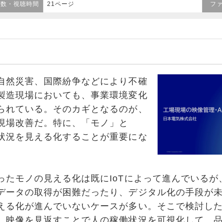
ジ数・視聴時間
21ページ
フ
然災害、国際紛争などにより不確
製造現場においても、事業環境変化
られている。そのカギとなるのが、
現場改善だ。特に、「モノ」と
状況を見える化することが重要にな
たモノの見える化は既にIoTによって進んでいるが
データの取得が困難だったり、デジタル化の手段が
える化が進んでいないケースが多い。そこで検討し
、映像を見返すことで人の稼働状況を可視化して、