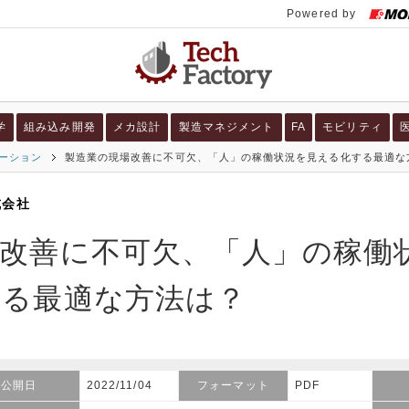
学
組み込み開発
メカ設計
製造マネジメント
FA
モビリティ
ューション
製造業の現場改善に不可欠、「人」の稼働状況を見える化する最適な
式会社
改善に不可欠、「人」の稼働
する最適な方法は？
公開日
2022/11/04
フォーマット
PDF