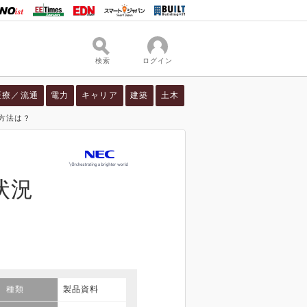
検索
ログイン
医療／流通
電力
キャリア
建築
土木
方法は？
状況
種類
製品資料