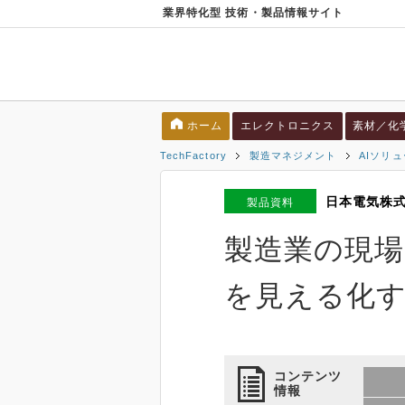
業界特化型 技術・製品情報サイト
ホーム
エレクトロニクス
素材／化
TechFactory
製造マネジメント
AIソリ
日本電気株
製品資料
製造業の現場
を見える化
コンテンツ
情報