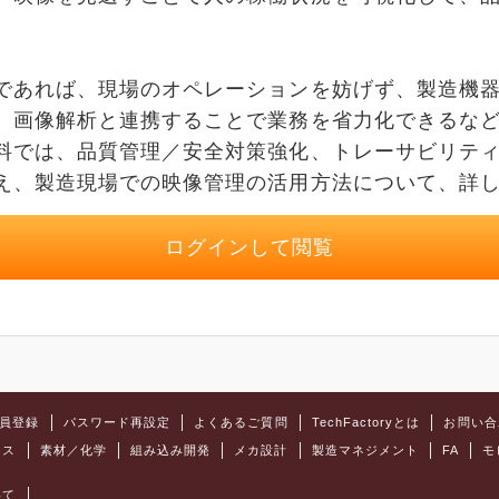
あれば、現場のオペレーションを妨げず、製造機器
、画像解析と連携することで業務を省力化できるな
料では、品質管理／安全対策強化、トレーサビリテ
え、製造現場での映像管理の活用方法について、詳
ログインして閲覧
員登録
パスワード再設定
よくあるご質問
TechFactoryとは
お問い合
クス
素材／化学
組み込み開発
メカ設計
製造マネジメント
FA
モ
いて