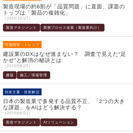
製造現場の約6割が「品質問題」に直面、課題の
トップは「製品の複雑化」
（2025/10/27）
製造マネジメント
業務プロセス改善（製造業向け）
市場調査・トレンド
建設業のDXはなぜ進まない？ 調査で見えた“足
かせ”と解消の秘訣とは
（2025/08/25）
建築
施工／現場管理
技術文書・技術解説
日本の製造業で多発する品質不正、「2つの大き
な課題」をAIはどう解決する？
（2025/08/22）
製造マネジメント
AIソリューション