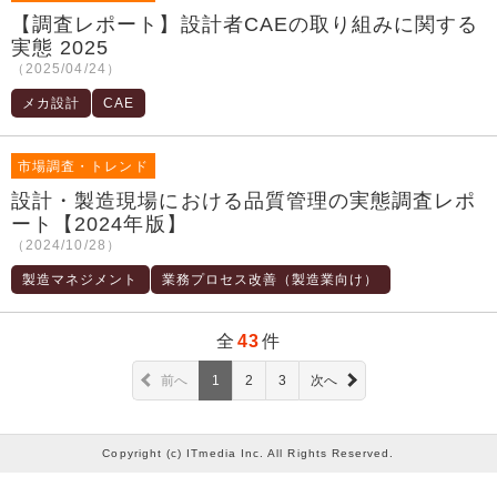
【調査レポート】設計者CAEの取り組みに関する
実態 2025
（2025/04/24）
メカ設計
CAE
市場調査・トレンド
設計・製造現場における品質管理の実態調査レポ
ート【2024年版】
（2024/10/28）
製造マネジメント
業務プロセス改善（製造業向け）
全
43
件
前へ
1
2
3
次へ
Copyright (c) ITmedia Inc. All Rights Reserved.