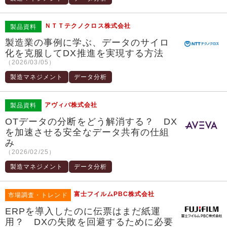
ＮＴＴテクノクロス株式会社
製品資料
製造業の事例に学ぶ、データのサイロ
化を克服してDX推進を実現する方法
（2026/03/05）
製造マネジメント
データ分析
アヴィバ株式会社
製品資料
OTデータの分断をどう解消する？ DX
を加速させる安全なデータ共有の仕組
み
（2026/02/25）
製造マネジメント
データ分析
富士フイルムPBC株式会社
市場調査・トレンド
ERPを導入したのに伝票はまだ紙運
用？ DXの失敗を回避するために必要