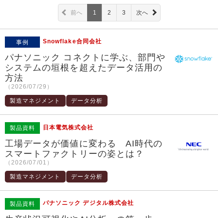
前へ
1
2
3
次へ
Snowflake合同会社
事例
パナソニック コネクトに学ぶ、部門や
システムの垣根を超えたデータ活用の
方法
（2026/07/29）
製造マネジメント
データ分析
日本電気株式会社
製品資料
工場データが価値に変わる AI時代の
スマートファクトリーの姿とは？
（2026/07/01）
製造マネジメント
データ分析
パナソニック デジタル株式会社
製品資料