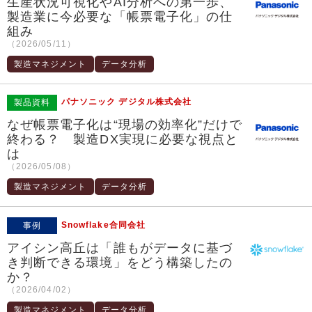
生産状況可視化やAI分析への第一歩、
製造業に今必要な「帳票電子化」の仕
組み
（2026/05/11）
製造マネジメント
データ分析
パナソニック デジタル株式会社
製品資料
なぜ帳票電子化は“現場の効率化”だけで
終わる？ 製造DX実現に必要な視点と
は
（2026/05/08）
製造マネジメント
データ分析
Snowflake合同会社
事例
アイシン高丘は「誰もがデータに基づ
き判断できる環境」をどう構築したの
か？
（2026/04/02）
製造マネジメント
データ分析