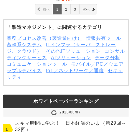
前へ
1
2
3
次へ
「製造マネジメント」に関連するカテゴリ
業務プロセス改善（製造業向け）
情報共有ツール
基幹系システム
ITインフラ（サーバ、ストレー
ジ、クラウド）
その他ITソリューション
コンサル
ティングサービス
AIソリューション
データ分析
コミュニケーションツール
モバイル／PC／ウェア
ラブルデバイス
IoT／ネットワーク／通信
セキュ
リティ
ホワイトペーパーランキング
2026/08/07
スキマ時間に学ぶ！ 日本経済のいま（第29回～
32回）