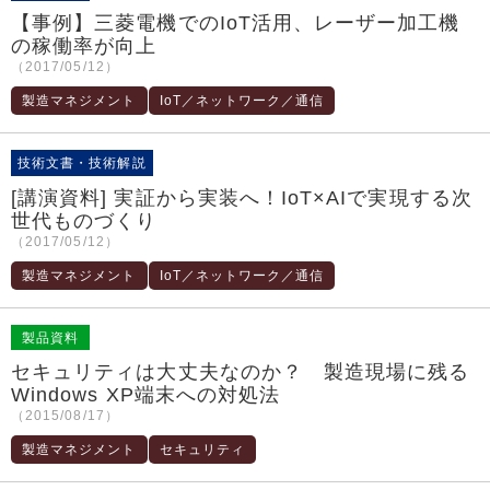
【事例】三菱電機でのIoT活用、レーザー加工機
の稼働率が向上
（2017/05/12）
製造マネジメント
IoT／ネットワーク／通信
技術文書・技術解説
[講演資料] 実証から実装へ！IoT×AIで実現する次
世代ものづくり
（2017/05/12）
製造マネジメント
IoT／ネットワーク／通信
製品資料
セキュリティは大丈夫なのか？ 製造現場に残る
Windows XP端末への対処法
（2015/08/17）
製造マネジメント
セキュリティ