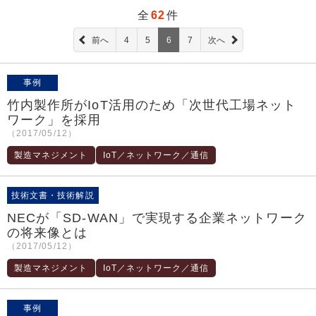
全
62
件
前へ
4
5
6
7
次へ
事例
竹内製作所がIoT活用のため「次世代工場ネット
ワーク」を採用
（2017/05/12）
製造マネジメント
IoT／ネットワーク／通信
技術文書・技術解説
NECが「SD-WAN」で実現する企業ネットワーク
の将来像とは
（2017/05/12）
製造マネジメント
IoT／ネットワーク／通信
事例