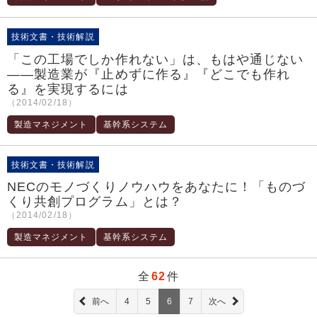
技術文書・技術解説
「この工場でしか作れない」は、もはや通じない
――製造業が『止めずに作る』『どこでも作れ
る』を実現するには
（2014/02/18）
製造マネジメント
基幹系システム
技術文書・技術解説
NECのモノづくりノウハウをあなたに！「ものづ
くり共創プログラム」とは？
（2014/02/18）
製造マネジメント
基幹系システム
全
62
件
前へ
4
5
6
7
次へ