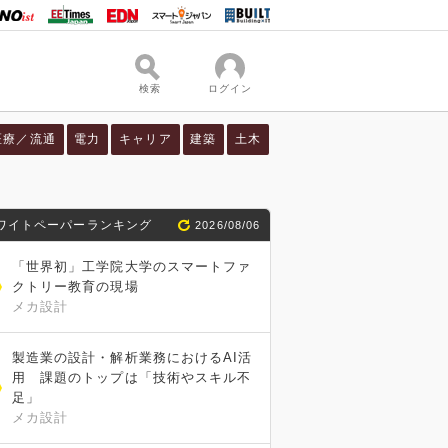
検索
ログイン
医療／流通
電力
キャリア
建築
土木
ワイトペーパーランキング
2026/08/06
「世界初」工学院大学のスマートファ
クトリー教育の現場
メカ設計
製造業の設計・解析業務におけるAI活
用 課題のトップは「技術やスキル不
足」
メカ設計