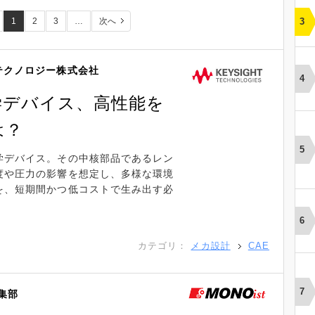
1
2
3
…
次へ
テクノロジー株式会社
学デバイス、高性能を
は？
学デバイス。その中核部品であるレン
度や圧力の影響を想定し、多様な環境
を、短期間かつ低コストで生み出す必
カテゴリ：
メカ設計
CAE
編集部