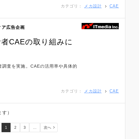
カテゴリ：
メカ設計
CAE
ィア広告企画
者CAEの取り組みに
者調査を実施。CAEの活用率や具体的
カテゴリ：
メカ設計
CAE
ます）
1
2
3
…
次へ