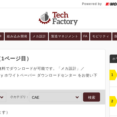
学
組み込み開発
メカ設計
製造マネジメント
FA
モビリティ
（1ページ目）
ホ
、無料でダウンロードが可能です。「メカ設計」／
tory ホワイトペーパー ダウンロードセンター をお使い下
小カテゴリ：
ます）