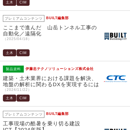
土木
CIM
BUILT編集部
プレミアムコンテンツ
ここまで進んだ 山岳トンネル工事の
自動化／遠隔化
（2025/04/18）
土木
CIM
伊藤忠テクノソリューションズ株式会社
製品資料
建築・土木業界における課題を解決、
地盤の解析に関わるDXを実現するには
（2024/11/22）
土木
CIM
BUILT編集部
プレミアムコンテンツ
工事現場の酷暑を乗り切る建設
ICT【2024年版】