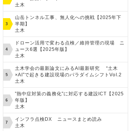
土木
山岳トンネル工事、無人化への挑戦【2025年下
半期】
土木
ドローン活用で変わる点検／維持管理の現場 ニ
ュース6選【2025年版】
土木
土木学会の最新論文にみるAI最新研究 “土木
×AI”で起きる建設現場のパラダイムシフトVol.2
土木
”熱中症対策の義務化”に対応する建設ICT【2025
年版】
土木
インフラ点検DX ニュースまとめ読み
土木