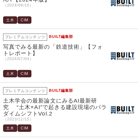
（2024/08/16）
土木
CIM
BUILT編集部
プレミアムコンテンツ
写真でみる最新の「鉄道技術」【フォ
トレポート】
（2024/07/04）
土木
CIM
BUILT編集部
プレミアムコンテンツ
土木学会の最新論文にみるAI最新研
究 “土木×AI”で起きる建設現場のパラ
ダイムシフトVol.2
（2023/12/15）
土木
CIM