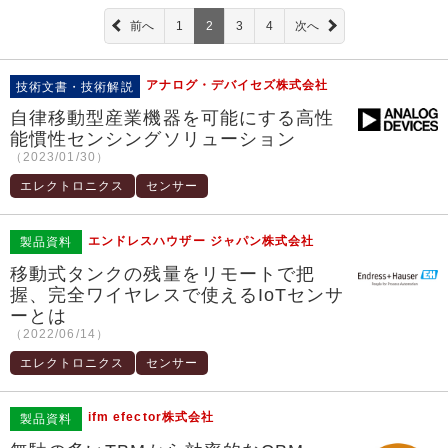
前へ
1
2
3
4
次へ
アナログ・デバイセズ株式会社
技術文書・技術解説
自律移動型産業機器を可能にする高性
能慣性センシングソリューション
（2023/01/30）
エレクトロニクス
センサー
エンドレスハウザー ジャパン株式会社
製品資料
移動式タンクの残量をリモートで把
握、完全ワイヤレスで使えるIoTセンサ
ーとは
（2022/06/14）
エレクトロニクス
センサー
ifm efector株式会社
製品資料