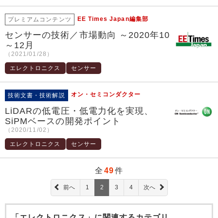
EE Times Japan編集部
プレミアムコンテンツ
センサーの技術／市場動向 ～2020年10
～12月
（2021/01/28）
エレクトロニクス
センサー
オン・セミコンダクター
技術文書・技術解説
LiDARの低電圧・低電力化を実現、
SiPMベースの開発ポイント
（2020/11/02）
エレクトロニクス
センサー
全
49
件
前へ
1
2
3
4
次へ
「エレクトロニクス」に関連するカテゴリ