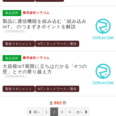
株式会社ソラコム
製品資料
製品に通信機能を組み込む「組み込み
IoT」 のつまずきポイントを解説
（2026/06/01）
製造マネジメント
IoT／ネットワーク／通信
株式会社ソラコム
製品資料
大規模IoT展開に立ちはだかる「4つの
壁」とその乗り越え方
（2026/06/01）
製造マネジメント
IoT／ネットワーク／通信
全
862
件
前へ
1
2
3
4
次へ