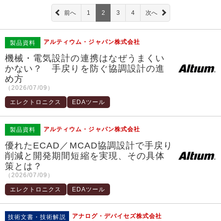
前へ
1
2
3
4
次へ
アルティウム・ジャパン株式会社
製品資料
機械・電気設計の連携はなぜうまくい
かない？ 手戻りを防ぐ協調設計の進
め方
（2026/07/09）
エレクトロニクス
EDAツール
アルティウム・ジャパン株式会社
製品資料
優れたECAD／MCAD協調設計で手戻り
削減と開発期間短縮を実現、その具体
策とは？
（2026/07/09）
エレクトロニクス
EDAツール
アナログ・デバイセズ株式会社
技術文書・技術解説