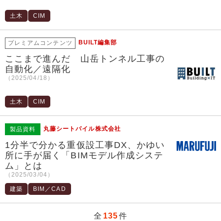
土木
CIM
BUILT編集部
プレミアムコンテンツ
ここまで進んだ 山岳トンネル工事の
自動化／遠隔化
（2025/04/18）
土木
CIM
丸藤シートパイル株式会社
製品資料
1分半で分かる重仮設工事DX、かゆい
所に手が届く「BIMモデル作成システ
ム」とは
（2025/03/04）
建築
BIM／CAD
全
135
件