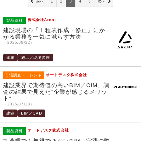
前へ
1
2
3
4
5
次へ
株式会社Arent
製品資料
建設現場の「工程表作成・修正」にか
かる業務を一気に減らす方法
（2025/08/22）
建築
施工／現場管理
オートデスク株式会社
市場調査・トレンド
建設業界で期待値の高いBIM／CIM、調
査の結果で見えた“企業が感じるメリッ
ト”
（2025/07/23）
建築
BIM／CAD
オートデスク株式会社
製品資料
製造業でも無視できないBIM、実践の際