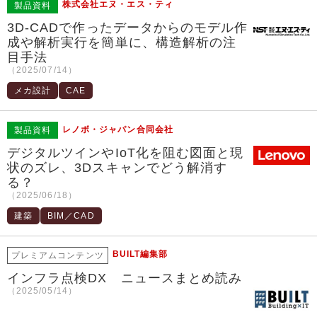
株式会社エヌ・エス・ティ
製品資料
3D-CADで作ったデータからのモデル作
成や解析実行を簡単に、構造解析の注
目手法
（2025/07/14）
メカ設計
CAE
レノボ・ジャパン合同会社
製品資料
デジタルツインやIoT化を阻む図面と現
状のズレ、3Dスキャンでどう解消す
る？
（2025/06/18）
建築
BIM／CAD
BUILT編集部
プレミアムコンテンツ
インフラ点検DX ニュースまとめ読み
（2025/05/14）