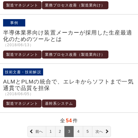
製造マネジメント
業務プロセス改善（製造業向け）
事例
半導体業界向け装置メーカーが採用した生産最適
化のためのツールとは
（2018/06/13）
製造マネジメント
業務プロセス改善（製造業向け）
技術文書・技術解説
ALMとPLMの統合で、エレキからソフトまで一気
通貫で品質を担保
（2018/06/05）
製造マネジメント
基幹系システム
全
54
件
前へ
1
2
3
4
5
次へ