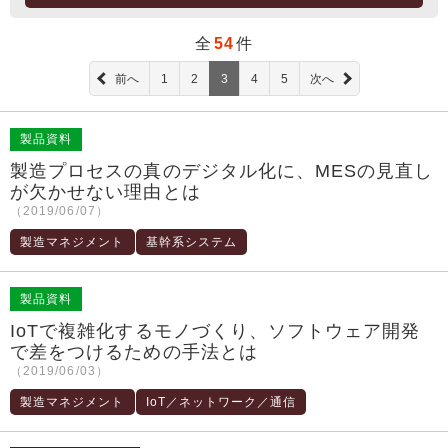
全
54
件
前へ
1
2
3
4
5
次へ
製品資料
製造プロセスの真のデジタル化に、MESの見直し
が欠かせない理由とは
（2019/06/07）
製造マネジメント
基幹系システム
製品資料
IoTで複雑化するモノづくり、ソフトウェア開発
で差をつけるための手法とは
（2019/06/03）
製造マネジメント
IoT／ネットワーク／通信