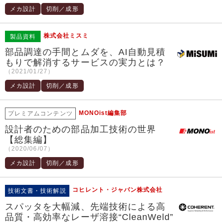
メカ設計
切削／成形
株式会社ミスミ
製品資料
部品調達の手間とムダを、AI自動見積
もりで解消するサービスの実力とは？
（2021/01/27）
メカ設計
切削／成形
MONOist編集部
プレミアムコンテンツ
設計者のための部品加工技術の世界
【総集編】
（2020/06/07）
メカ設計
切削／成形
コヒレント・ジャパン株式会社
技術文書・技術解説
スパッタを大幅減、先端技術による高
品質・高効率なレーザ溶接“CleanWeld”