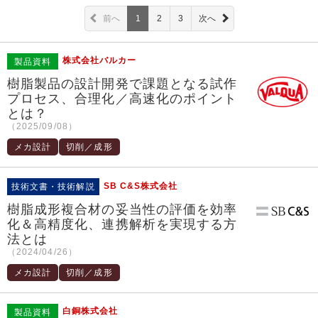
前へ
1
2
3
次へ
株式会社バルカー
製品資料
樹脂製品の設計開発で課題となる試作
プロセス、合理化／高速化のポイント
とは？
（2025/09/08）
メカ設計
切削／成形
SB C&S株式会社
技術文書・技術解説
樹脂成形複合材の妥当性の評価を効率
化＆高精度化、連携解析を実現する方
法とは
（2024/04/26）
メカ設計
切削／成形
白銅株式会社
製品資料