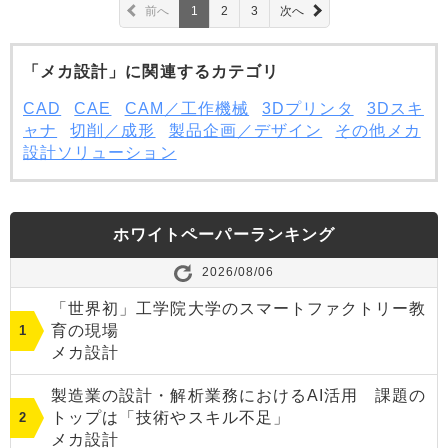
前へ
1
2
3
次へ
「メカ設計」に関連するカテゴリ
CAD
CAE
CAM／工作機械
3Dプリンタ
3Dスキ
ャナ
切削／成形
製品企画／デザイン
その他メカ
設計ソリューション
ホワイトペーパーランキング
2026/08/06
「世界初」工学院大学のスマートファクトリー教
育の現場
メカ設計
製造業の設計・解析業務におけるAI活用 課題の
トップは「技術やスキル不足」
メカ設計