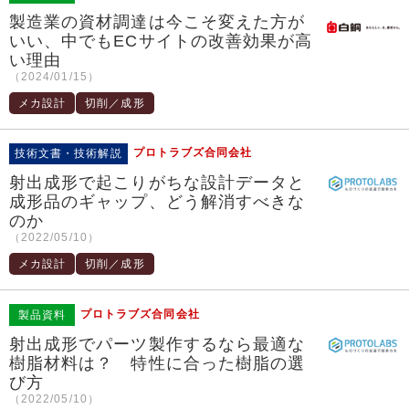
製造業の資材調達は今こそ変えた方が
いい、中でもECサイトの改善効果が高
い理由
（2024/01/15）
メカ設計
切削／成形
プロトラブズ合同会社
技術文書・技術解説
射出成形で起こりがちな設計データと
成形品のギャップ、どう解消すべきな
のか
（2022/05/10）
メカ設計
切削／成形
プロトラブズ合同会社
製品資料
射出成形でパーツ製作するなら最適な
樹脂材料は？ 特性に合った樹脂の選
び方
（2022/05/10）