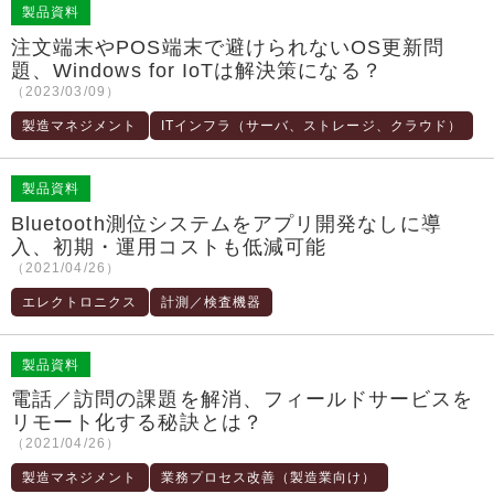
製品資料
注文端末やPOS端末で避けられないOS更新問
題、Windows for IoTは解決策になる？
（2023/03/09）
製造マネジメント
ITインフラ（サーバ、ストレージ、クラウド）
製品資料
Bluetooth測位システムをアプリ開発なしに導
入、初期・運用コストも低減可能
（2021/04/26）
エレクトロニクス
計測／検査機器
製品資料
電話／訪問の課題を解消、フィールドサービスを
リモート化する秘訣とは？
（2021/04/26）
製造マネジメント
業務プロセス改善（製造業向け）