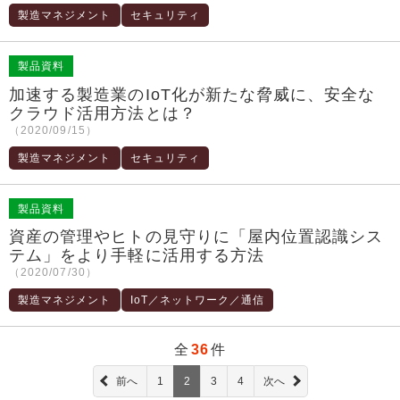
製造マネジメント
セキュリティ
製品資料
加速する製造業のIoT化が新たな脅威に、安全な
クラウド活用方法とは？
（2020/09/15）
製造マネジメント
セキュリティ
製品資料
資産の管理やヒトの見守りに「屋内位置認識シス
テム」をより手軽に活用する方法
（2020/07/30）
製造マネジメント
IoT／ネットワーク／通信
全
36
件
前へ
1
2
3
4
次へ