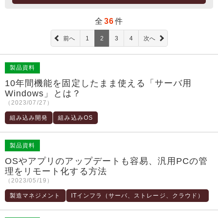
全
36
件
前へ
1
2
3
4
次へ
製品資料
10年間機能を固定したまま使える「サーバ用
Windows」とは？
（2023/07/27）
組み込み開発
組み込みOS
製品資料
OSやアプリのアップデートも容易、汎用PCの管
理をリモート化する方法
（2023/05/19）
製造マネジメント
ITインフラ（サーバ、ストレージ、クラウド）